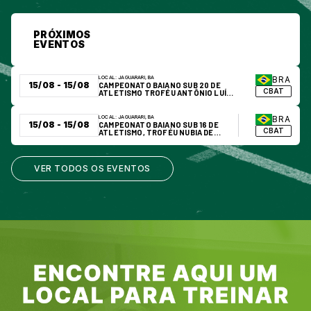
PRÓXIMOS
EVENTOS
LOCAL:
JAGUARARI, BA
BRA
15/08 - 15/08
CAMPEONATO BAIANO SUB 20 DE
CBAT
ATLETISMO TROFÉU ANTÔNIO LUÍS
PARANHOS DO NASCIMENTO
LOCAL:
JAGUARARI, BA
BRA
15/08 - 15/08
CAMPEONATO BAIANO SUB 16 DE
CBAT
ATLETISMO, TROFÉU NUBIA DE
OLIVEIRA SILVA
VER TODOS OS EVENTOS